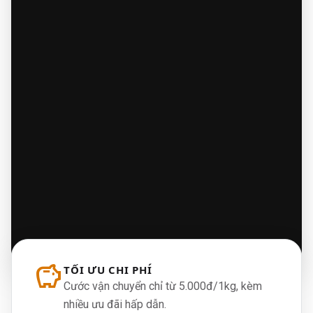
savings
TỐI ƯU CHI PHÍ
Cước vận chuyển chỉ từ 5.000đ/1kg, kèm
nhiều ưu đãi hấp dẫn.