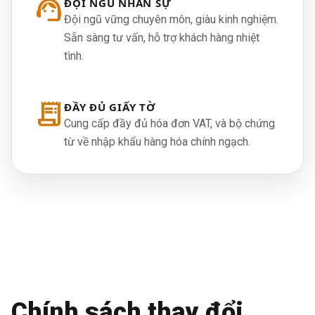
support_agent
ĐỘI NGŨ NHÂN SỰ
Đội ngũ vững chuyên môn, giàu kinh nghiệm.
Sẵn sàng tư vấn, hỗ trợ khách hàng nhiệt
tình.
receipt_long
ĐẦY ĐỦ GIẤY TỜ
Cung cấp đầy đủ hóa đơn VAT, và bộ chứng
từ về nhập khẩu hàng hóa chính ngạch.
Chính sách thay đổi.